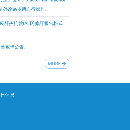
原為委外改為本所自行操作。
疫肝炎抗體(ALD)修訂報告格式
」藥敏卡公告。
MORE
假日休息