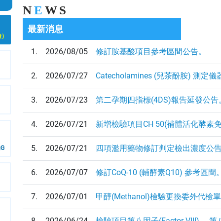
N
E
WS
最新消息
檢）
1.
2026/08/05
修訂胺基酸項目參考區間公告。
2.
2026/07/27
Catecholamines (兒茶酚胺)
3.
2026/07/23
第二孕期四指標(4DS)報告延發公告
4.
2026/07/21
新增檢驗項目CH 50(補體活化酵素
5.
2026/07/21
四項濫用藥物修訂判定檢出濃度公
G
6.
2026/07/07
修訂CoQ-10 (輔酵素Q10) 參考區間
7.
2026/07/01
甲醇(Methanol)檢驗更換委外代
8.
2026/06/24
檢驗項目第八因子(Factor VIII) 、第八