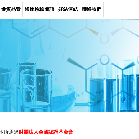
優質品管
臨床檢驗圖譜
好站連結
聯絡我們
所通過
財團法人全國認證基金會TAF
之合格認證
認證依據：ISO15