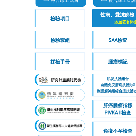
報告線上查詢
報告線上查詢
性病、愛滋篩檢
檢驗項目
（友善匿名篩
檢驗套組
SAA檢查
採檢手冊
腫瘤標記
肌炎抗體組合
自體免疫肝病抗體IgG
副腫瘤神經綜合症抗體Ig
肝癌腫瘤指標
PIVKA II檢查
免疫不孕檢查