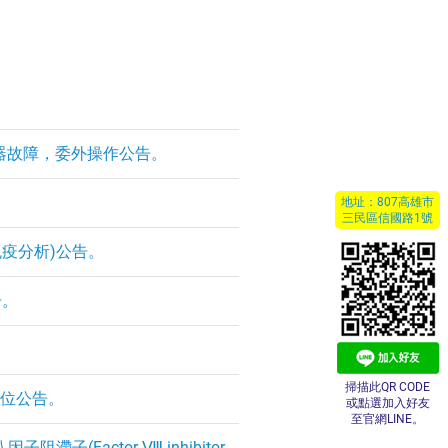
 測定儀器故障，委外操作公告。
。
地址：807高雄市
三民區信國路1號
免疫分析)公告。
告。
。
掃描此QR CODE
檢單位公告。
或點選加入好友
至官網LINE。
因子阻滯子(Factor Ⅷ inhibitor