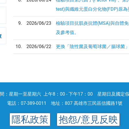
test)與纖維元蛋白分化物(FDP)
9.
2026/06/23
檢驗項目抗肌炎抗體(MSA)與自體免
及參考值。
查
10.
2026/06/22
更換「陰性菌及葡萄球菌／腸球菌
間：星期一至星期六 上午8：00 - 下午17：00 星期日及國定
電話：
07-389-0011
地址：
807 高雄市三民區信國路1號
隱私政策
抱怨/意見反映