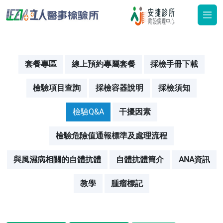
套餐專區
線上預約專屬套餐
採檢手冊下載
檢驗項目查詢
採檢容器說明
採檢須知
檢驗Q&A
干擾因素
檢驗危險值通報標準及處理流程
與風濕病相關的自體抗體
自體抗體簡介
ANA資訊
教學
腫瘤標記